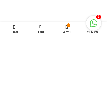
Nosotros
Contáctanos
1
Políticas de Privacidad
0
Términos y Condiciones
Tienda
Filters
Carrito
Mi cuenta
MÉTODOS DE PAGO
RECIBE OFERTAS IMPERDIBLES
SUSCRIBIRME
2023 MY HOME SOLUTIONS