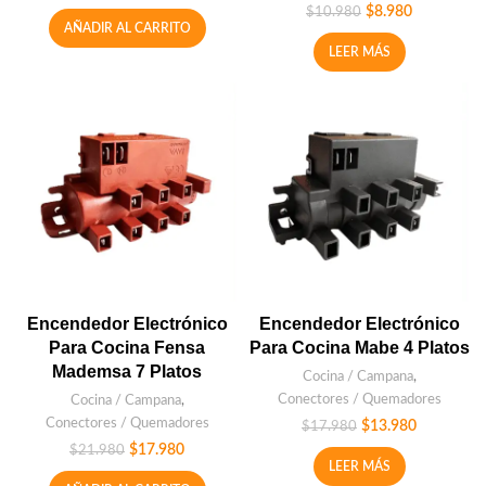
$
8.980
$
10.980
AÑADIR AL CARRITO
LEER MÁS
Encendedor Electrónico
Encendedor Electrónico
Para Cocina Fensa
Para Cocina Mabe 4 Platos
Mademsa 7 Platos
Cocina / Campana
,
Conectores / Quemadores
Cocina / Campana
,
Conectores / Quemadores
$
13.980
$
17.980
$
17.980
$
21.980
LEER MÁS