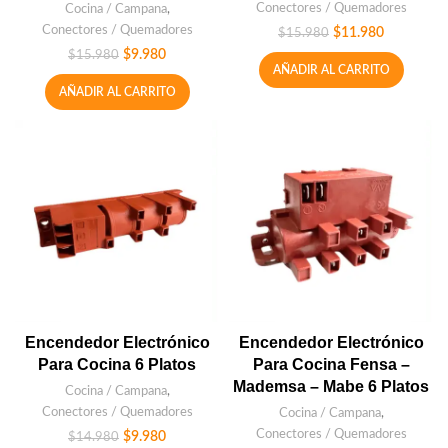
Conectores / Quemadores
Cocina / Campana
,
Conectores / Quemadores
$
11.980
$
15.980
$
9.980
$
15.980
AÑADIR AL CARRITO
AÑADIR AL CARRITO
Encendedor Electrónico
Encendedor Electrónico
Para Cocina 6 Platos
Para Cocina Fensa –
Mademsa – Mabe 6 Platos
Cocina / Campana
,
Conectores / Quemadores
Cocina / Campana
,
Conectores / Quemadores
$
9.980
$
14.980