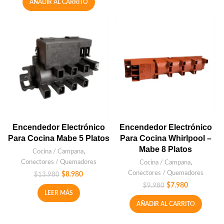
AÑADIR AL CARRITO
Encendedor Electrónico
Encendedor Electrónico
Para Cocina Mabe 5 Platos
Para Cocina Whirlpool –
Mabe 8 Platos
Cocina / Campana
,
Conectores / Quemadores
Cocina / Campana
,
Conectores / Quemadores
$
8.980
$
13.980
$
7.980
$
9.980
LEER MÁS
AÑADIR AL CARRITO