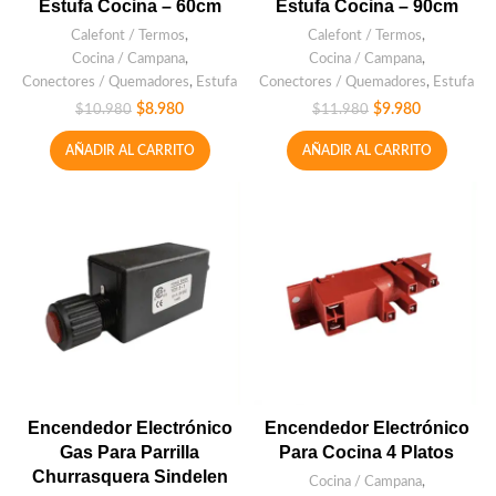
Estufa Cocina – 60cm
Estufa Cocina – 90cm
Calefont / Termos
,
Calefont / Termos
,
Cocina / Campana
,
Cocina / Campana
,
Conectores / Quemadores
,
Estufa
Conectores / Quemadores
,
Estufa
$
8.980
$
9.980
$
10.980
$
11.980
AÑADIR AL CARRITO
AÑADIR AL CARRITO
Encendedor Electrónico
Encendedor Electrónico
Gas Para Parrilla
Para Cocina 4 Platos
Churrasquera Sindelen
Cocina / Campana
,