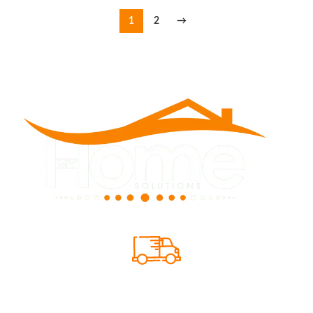
1
2
→