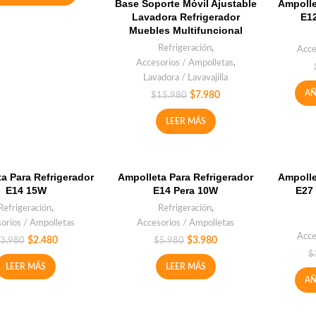
Base Soporte Móvil Ajustable
Ampolle
Lavadora Refrigerador
E1
Muebles Multifuncional
Refrigeración
,
Acce
Accesorios / Ampolletas
,
Lavadora / Lavavajilla
AÑ
$
7.980
$
15.980
LEER MÁS
a Para Refrigerador
Ampolleta Para Refrigerador
Ampolle
E14 15W
E14 Pera 10W
E27
Refrigeración
,
Refrigeración
,
orios / Ampolletas
Accesorios / Ampolletas
Acce
$
2.480
$
3.980
3.980
$
5.980
$
LEER MÁS
LEER MÁS
AÑ