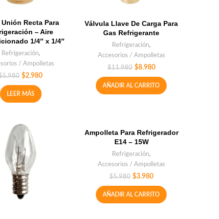
 Unión Recta Para
Válvula Llave De Carga Para
rigeración – Aire
Gas Refrigerante
cionado 1/4″ x 1/4″
Refrigeración
,
Refrigeración
,
Accesorios / Ampolletas
sorios / Ampolletas
$
8.980
$
11.980
$
2.980
$
5.980
AÑADIR AL CARRITO
LEER MÁS
Ampolleta Para Refrigerador
E14 – 15W
Refrigeración
,
Accesorios / Ampolletas
$
3.980
$
5.980
AÑADIR AL CARRITO