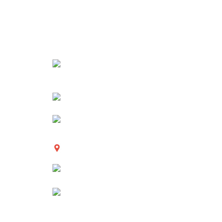
INFORMACIÓN
+56 2 23156726
+56 9 71599856
ventas@myhomesolutions.cl
Avenida Providencia 2121 - Providencia, Región
Metropolitana, Chile.
Lunes a Viernes de 8:30am a 18:30hrs - Horario
continuo.
Sabados de 9:30am a 15:00hrs.