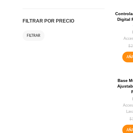
Controla
Digital
FILTRAR POR PRECIO
FILTRAR
Acces
$
2
AÑA
Base Mu
Ajustab
Acces
Lava
$
AÑA