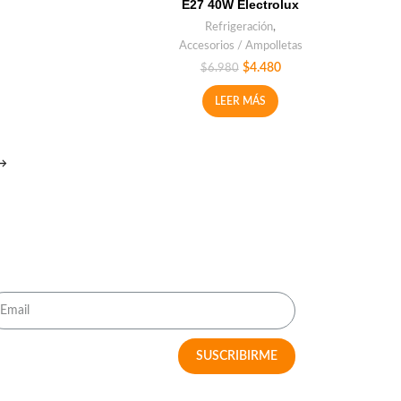
E27 40W Electrolux
Refrigeración
,
Accesorios / Ampolletas
$
4.480
$
6.980
LEER MÁS
→
RECIBE OFERTAS IMPERDIBLES
SUSCRIBIRME