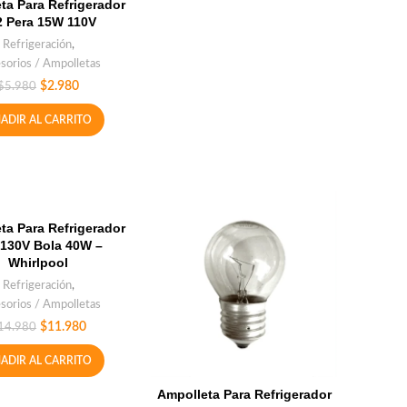
ta Para Refrigerador
2 Pera 15W 110V
Refrigeración
,
sorios / Ampolletas
$
2.980
$
5.980
ADIR AL CARRITO
ta Para Refrigerador
 130V Bola 40W –
Whirlpool
Refrigeración
,
sorios / Ampolletas
$
11.980
14.980
ADIR AL CARRITO
Ampolleta Para Refrigerador