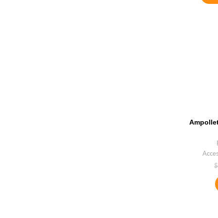
Ampollet
Acces
$