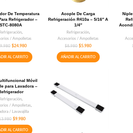
dor De Temperatura
Acople De Carga
Niple
 Para Refrigerador –
Refrigeración R410a – 5/16″ A
Ref
STC-8080A
1/4″
Acondi
Refrigeración
,
Refrigeración
,
orios / Ampolletas
Accesorios / Ampolletas
Acce
$
24.980
$
5.980
9.980
$
8.980
DIR AL CARRITO
AÑADIR AL CARRITO
ltifuncional Móvil
le para Lavadora –
Refrigerador
Refrigeración
,
orios / Ampolletas
,
dora / Lavavajilla
$
9.980
13.980
DIR AL CARRITO