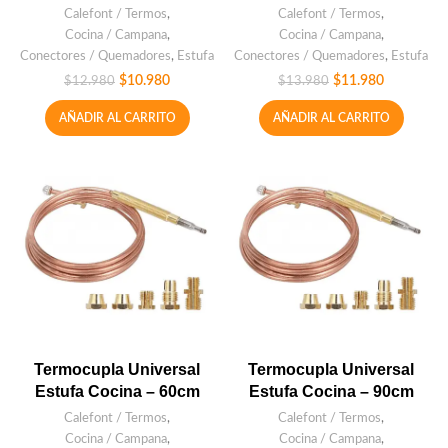
Calefont / Termos
,
Calefont / Termos
,
Cocina / Campana
,
Cocina / Campana
,
Conectores / Quemadores
,
Estufa
Conectores / Quemadores
,
Estufa
$
10.980
$
11.980
$
12.980
$
13.980
AÑADIR AL CARRITO
AÑADIR AL CARRITO
Termocupla Universal
Termocupla Universal
Estufa Cocina – 60cm
Estufa Cocina – 90cm
Calefont / Termos
,
Calefont / Termos
,
Cocina / Campana
,
Cocina / Campana
,