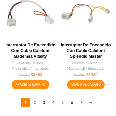
Interruptor De Encendido
Interruptor De Encendido
Con Cable Calefont
Con Cable Calefont
Mademsa Vitality
Splendid Master
Calefont / Termos
,
Calefont / Termos
,
Microswitch / Interruptor
Microswitch / Interruptor
$
3.480
$
3.480
$
6.980
$
6.980
AÑADIR AL CARRITO
AÑADIR AL CARRITO
1
2
3
4
5
6
7
→