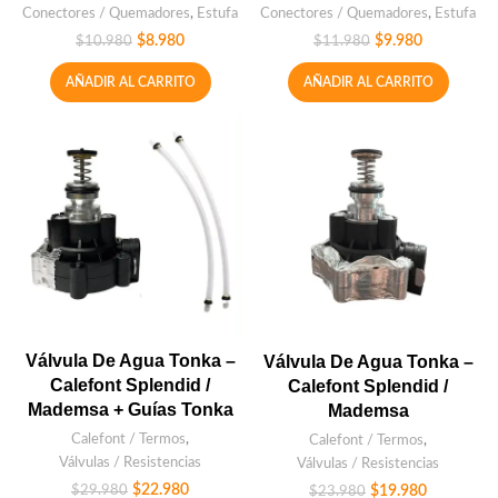
Conectores / Quemadores
,
Estufa
Conectores / Quemadores
,
Estufa
$
8.980
$
9.980
$
10.980
$
11.980
AÑADIR AL CARRITO
AÑADIR AL CARRITO
Válvula De Agua Tonka –
Válvula De Agua Tonka –
Calefont Splendid /
Calefont Splendid /
Mademsa + Guías Tonka
Mademsa
Calefont / Termos
,
Calefont / Termos
,
Válvulas / Resistencias
Válvulas / Resistencias
$
22.980
$
19.980
$
29.980
$
23.980