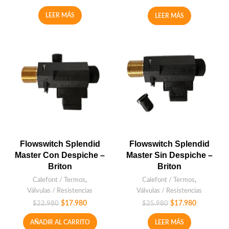
LEER MÁS
LEER MÁS
Flowswitch Splendid
Flowswitch Splendid
Master Con Despiche –
Master Sin Despiche –
Briton
Briton
Calefont / Termos
,
Calefont / Termos
,
Válvulas / Resistencias
Válvulas / Resistencias
$
17.980
$
17.980
$
22.980
$
25.980
AÑADIR AL CARRITO
LEER MÁS