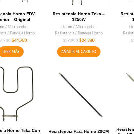
tencia Horno FDV
Resistencia Horno Teka –
Resist
rior – Original
1250W
no / Microondas
,
Horno / Microondas
,
Ho
ncia / Bandeja Horno
Resistencia / Bandeja Horno
Resist
$
44.980
$
24.980
7.980
$
29.980
$
LEER MÁS
AÑADIR AL CARRITO
Resiste
cia Horno Teka Con
Resistencia Para Horno 29CM