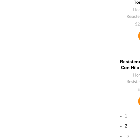
To
Hor
Resiste
$
2
Resisten
Con Hilo
Hor
Resiste
$
1
2
→