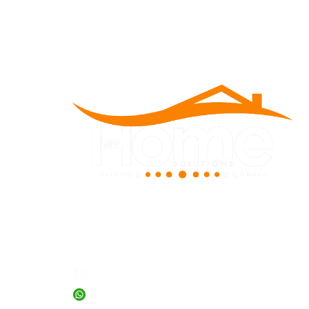
INFORMACIÓN
+56 2 23156726
+56 9 71599856