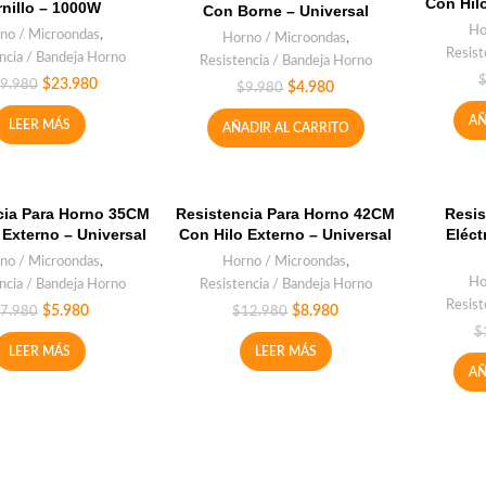
Con Hil
rnillo – 1000W
Con Borne – Universal
Ho
no / Microondas
,
Horno / Microondas
,
Resist
ncia / Bandeja Horno
Resistencia / Bandeja Horno
$
23.980
9.980
$
4.980
$
9.980
AÑ
LEER MÁS
AÑADIR AL CARRITO
cia Para Horno 35CM
Resistencia Para Horno 42CM
Resis
 Externo – Universal
Con Hilo Externo – Universal
Eléc
no / Microondas
,
Horno / Microondas
,
Ho
ncia / Bandeja Horno
Resistencia / Bandeja Horno
Resist
$
5.980
$
8.980
7.980
$
12.980
$
LEER MÁS
LEER MÁS
AÑ