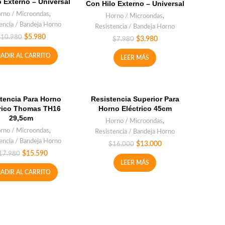
o Externo – Universal
Con Hilo Externo – Universal
rno / Microondas
,
Horno / Microondas
,
encia / Bandeja Horno
Resistencia / Bandeja Horno
$
5.980
$
10.980
$
3.980
$
7.980
ADIR AL CARRITO
LEER MÁS
tencia Para Horno
Resistencia Superior Para
trico Thomas TH16
Horno Eléctrico 45cm
29,5cm
Horno / Microondas
,
rno / Microondas
,
Resistencia / Bandeja Horno
encia / Bandeja Horno
$
13.000
$
16.000
$
15.590
17.980
LEER MÁS
ADIR AL CARRITO