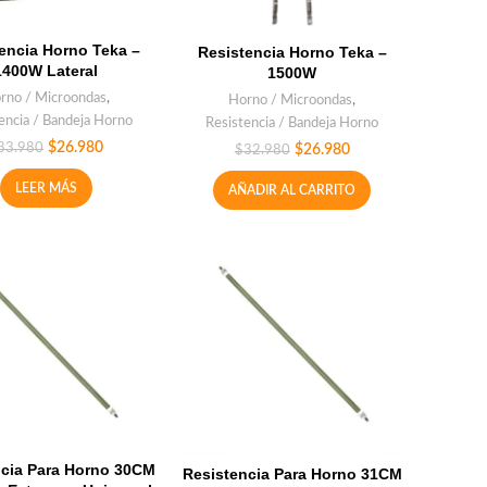
encia Horno Teka –
Resistencia Horno Teka –
1400W Lateral
1500W
rno / Microondas
,
Horno / Microondas
,
encia / Bandeja Horno
Resistencia / Bandeja Horno
$
26.980
33.980
$
26.980
$
32.980
LEER MÁS
AÑADIR AL CARRITO
ncia Para Horno 30CM
Resistencia Para Horno 31CM