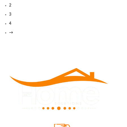
2
3
4
→