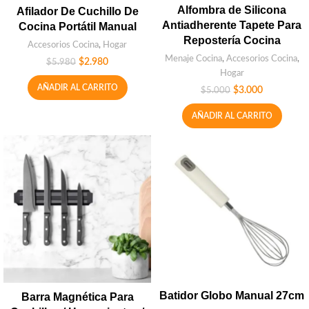
Alfombra de Silicona
Afilador De Cuchillo De
Antiadherente Tapete Para
Cocina Portátil Manual
Repostería Cocina
Accesorios Cocina
,
Hogar
Menaje Cocina
,
Accesorios Cocina
,
$
2.980
$
5.980
Hogar
AÑADIR AL CARRITO
$
3.000
$
5.000
AÑADIR AL CARRITO
Batidor Globo Manual 27cm
Barra Magnética Para