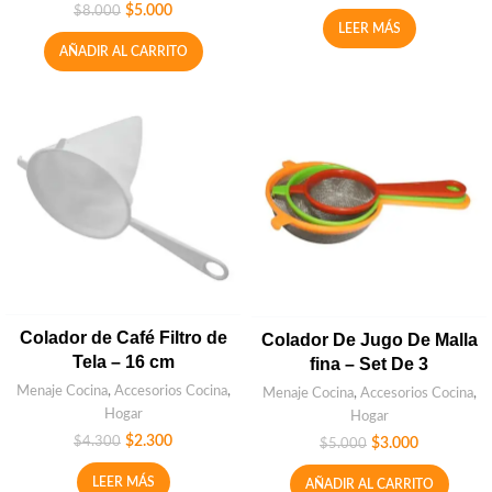
$
5.000
$
8.000
LEER MÁS
AÑADIR AL CARRITO
Colador de Café Filtro de
Colador De Jugo De Malla
Tela – 16 cm
fina – Set De 3
Menaje Cocina
,
Accesorios Cocina
,
Menaje Cocina
,
Accesorios Cocina
,
Hogar
Hogar
$
2.300
$
4.300
$
3.000
$
5.000
LEER MÁS
AÑADIR AL CARRITO