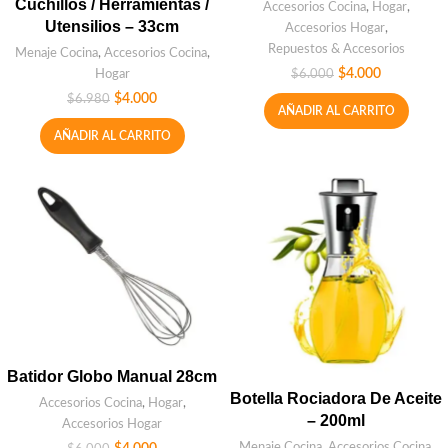
Cuchillos / Herramientas /
Accesorios Cocina
,
Hogar
,
Utensilios – 33cm
Accesorios Hogar
,
Repuestos & Accesorios
Menaje Cocina
,
Accesorios Cocina
,
Hogar
$
4.000
$
6.000
$
4.000
$
6.980
AÑADIR AL CARRITO
AÑADIR AL CARRITO
Batidor Globo Manual 28cm
Botella Rociadora De Aceite
Accesorios Cocina
,
Hogar
,
– 200ml
Accesorios Hogar
Menaje Cocina
,
Accesorios Cocina
,