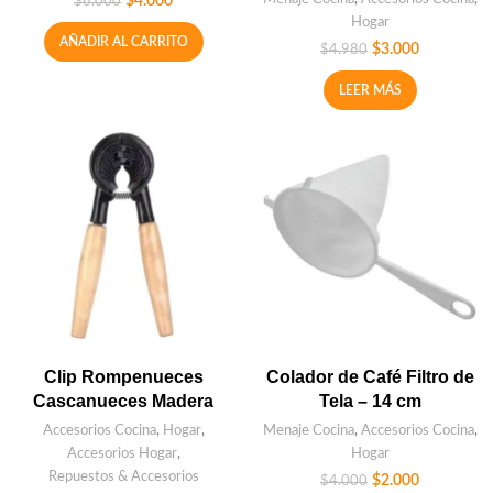
$
4.000
$
6.000
Hogar
AÑADIR AL CARRITO
$
3.000
$
4.980
LEER MÁS
Clip Rompenueces
Colador de Café Filtro de
Cascanueces Madera
Tela – 14 cm
Accesorios Cocina
,
Hogar
,
Menaje Cocina
,
Accesorios Cocina
,
Accesorios Hogar
,
Hogar
Repuestos & Accesorios
$
2.000
$
4.000