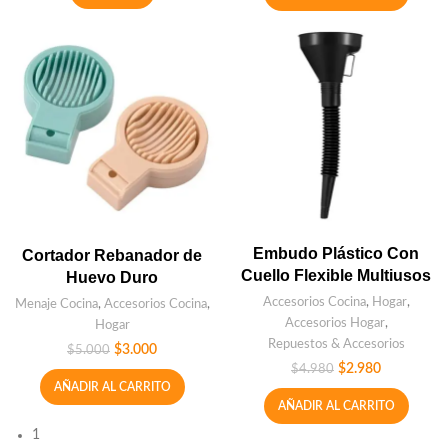
Embudo Plástico Con
Cortador Rebanador de
Cuello Flexible Multiusos
Huevo Duro
Accesorios Cocina
,
Hogar
,
Menaje Cocina
,
Accesorios Cocina
,
Accesorios Hogar
,
Hogar
Repuestos & Accesorios
$
3.000
$
5.000
$
2.980
$
4.980
AÑADIR AL CARRITO
AÑADIR AL CARRITO
1