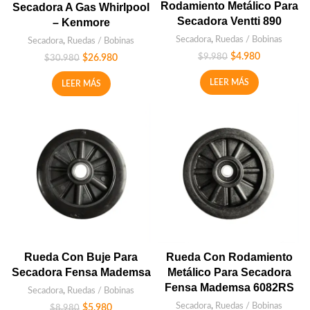
Rodamiento Metálico Para
Secadora A Gas Whirlpool
Secadora Ventti 890
– Kenmore
Secadora
,
Ruedas / Bobinas
Secadora
,
Ruedas / Bobinas
$
4.980
$
9.980
$
26.980
$
30.980
LEER MÁS
LEER MÁS
Rueda Con Buje Para
Rueda Con Rodamiento
Secadora Fensa Mademsa
Metálico Para Secadora
Fensa Mademsa 6082RS
Secadora
,
Ruedas / Bobinas
Secadora
,
Ruedas / Bobinas
$
5.980
$
8.980