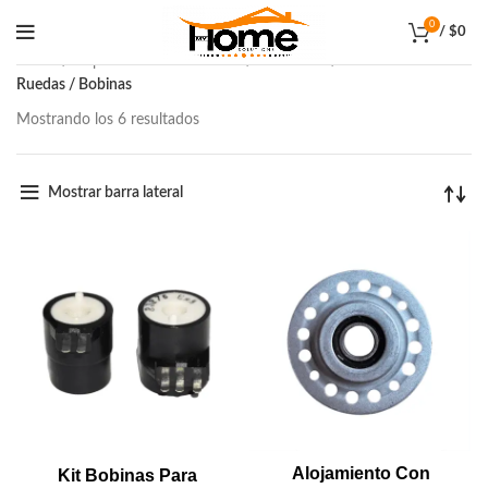
0
/
$
0
Inicio
Repuestos & Accesorios
Secadora
Ruedas / Bobinas
Mostrando los 6 resultados
Mostrar barra lateral
Alojamiento Con
Kit Bobinas Para