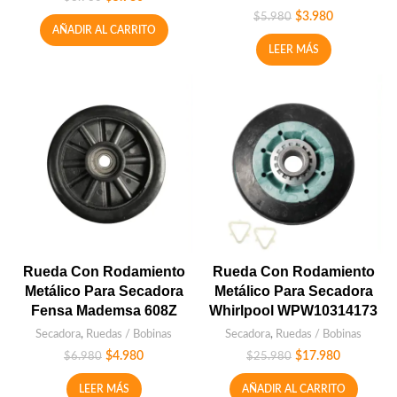
$
3.980
$
5.980
AÑADIR AL CARRITO
LEER MÁS
Rueda Con Rodamiento
Rueda Con Rodamiento
Metálico Para Secadora
Metálico Para Secadora
Fensa Mademsa 608Z
Whirlpool WPW10314173
Secadora
,
Ruedas / Bobinas
Secadora
,
Ruedas / Bobinas
$
4.980
$
17.980
$
6.980
$
25.980
LEER MÁS
AÑADIR AL CARRITO