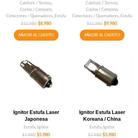
Calefont / Termos
,
Calefont / Termos
,
Cocina / Campana
,
Cocina / Campana
,
Conectores / Quemadores
,
Estufa
Conectores / Quemadores
,
Estufa
$
8.980
$
9.980
$
10.980
$
11.980
AÑADIR AL CARRITO
AÑADIR AL CARRITO
Ignitor Estufa Laser
Ignitor Estufa Laser
Japonesa
Koreana / China
Estufa
,
Ignitor
Estufa
,
Ignitor
$
5.980
$
5.980
$
7.980
$
7.980