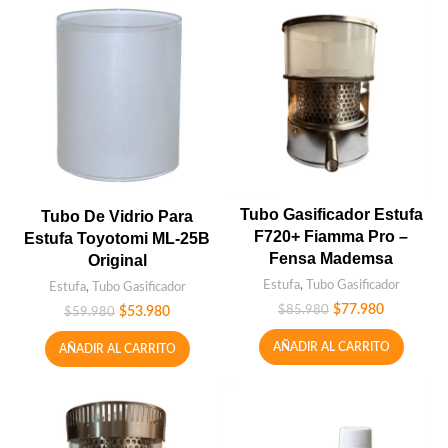
Tubo Gasificador Estufa
Tubo De Vidrio Para
F720+ Fiamma Pro –
Estufa Toyotomi ML-25B
Fensa Mademsa
Original
Estufa
,
Tubo Gasificador
Estufa
,
Tubo Gasificador
$
77.980
$
85.980
$
53.980
$
59.980
AÑADIR AL CARRITO
AÑADIR AL CARRITO