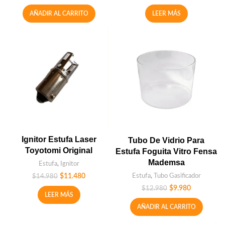
AÑADIR AL CARRITO
LEER MÁS
Ignitor Estufa Laser
Tubo De Vidrio Para
Toyotomi Original
Estufa Foguita Vitro Fensa
Mademsa
Estufa
,
Ignitor
Estufa
,
Tubo Gasificador
$
11.480
$
14.980
$
9.980
$
12.980
LEER MÁS
AÑADIR AL CARRITO