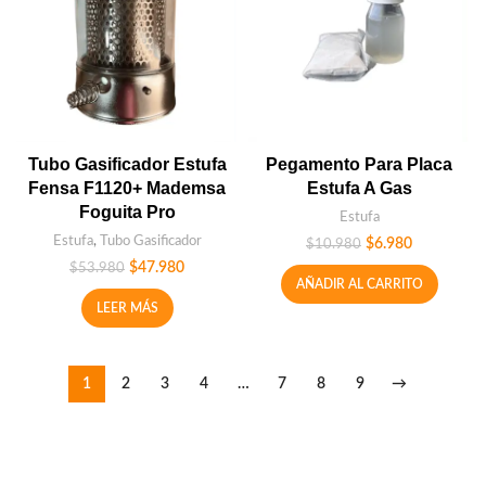
Tubo Gasificador Estufa
Pegamento Para Placa
Fensa F1120+ Mademsa
Estufa A Gas
Foguita Pro
Estufa
Estufa
,
Tubo Gasificador
$
6.980
$
10.980
$
47.980
$
53.980
AÑADIR AL CARRITO
LEER MÁS
1
2
3
4
…
7
8
9
→