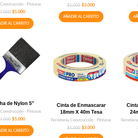
,
Construcción - Pinturas
$
3.000
$
5.000
$
5.000
7.000
AÑADIR AL CARRITO
AÑ
DIR AL CARRITO
ha de Nylon 5″
Cinta de Enmascarar
Cint
,
Construcción - Pinturas
18mm X 40m Tesa
24
$
5.000
7.000
Ferretería
,
Construcción - Pinturas
Ferreterí
$
3.000
$
5.000
DIR AL CARRITO