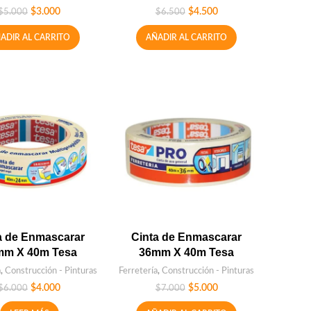
$
3.000
$
4.500
$
5.000
$
6.500
ADIR AL CARRITO
AÑADIR AL CARRITO
a de Enmascarar
Cinta de Enmascarar
mm X 40m Tesa
36mm X 40m Tesa
a
,
Construcción - Pinturas
Ferretería
,
Construcción - Pinturas
$
4.000
$
5.000
$
6.000
$
7.000