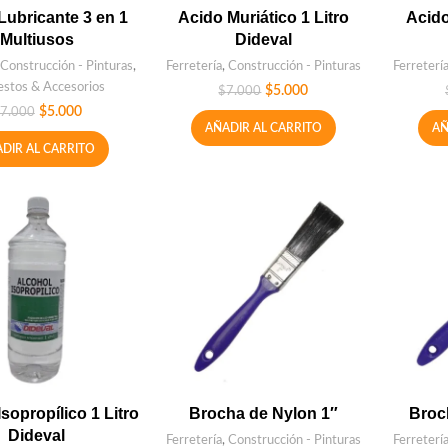
Lubricante 3 en 1
Acido Muriático 1 Litro
Acido
Multiusos
Dideval
Construcción - Pinturas
,
Ferretería
,
Construcción - Pinturas
Ferreterí
stos & Accesorios
$
5.000
$
7.000
$
5.000
7.000
AÑADIR AL CARRITO
AÑ
DIR AL CARRITO
Isopropílico 1 Litro
Brocha de Nylon 1″
Broc
Dideval
Ferretería
,
Construcción - Pinturas
Ferreterí