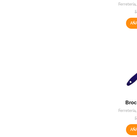
Ferretería
$
AÑA
Broc
Ferretería
$
AÑA