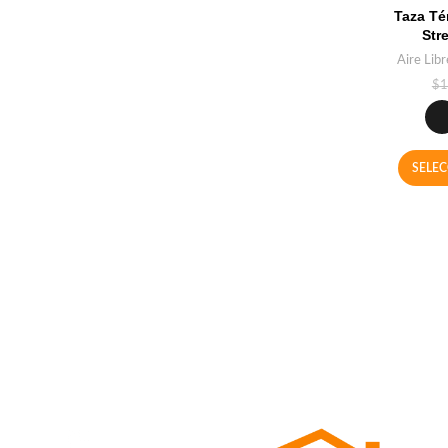
Taza Té
Str
Aire Libr
$
1
SELE