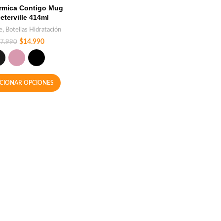
rmica Contigo Mug
eeterville 414ml
e
,
Botellas Hidratación
$
14.990
7.990
CCIONAR OPCIONES