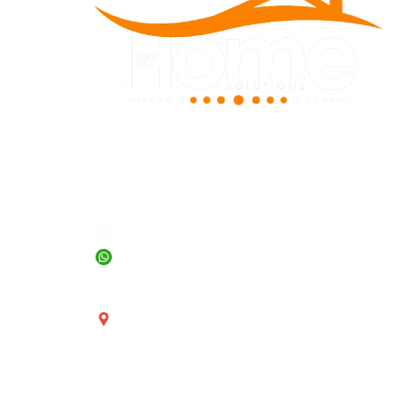
INFORMACIÓN
+56 2 23156726
+56 9 71599856
ventas@myhomesolutions.cl
Avenida Providencia 2121 - Providencia, Región
Metropolitana, Chile.
Lunes a Viernes de 8:30am a 18:30hrs - Horario
continuo.
Sabados de 9:30am a 15:00hrs.