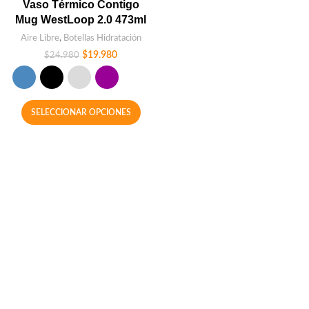
Vaso Térmico Contigo
Mug WestLoop 2.0 473ml
Aire Libre
,
Botellas Hidratación
$
19.980
$
24.980
SELECCIONAR OPCIONES