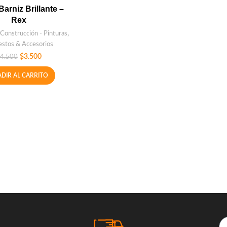
arniz Brillante –
Rex
Construcción - Pinturas
,
stos & Accesorios
$
3.500
4.500
DIR AL CARRITO