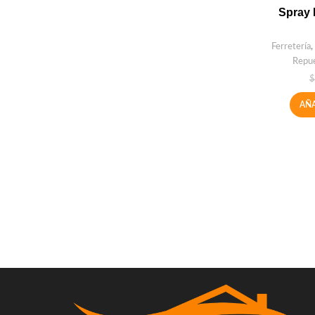
Spray B
Ferretería
,
Repue
$
AÑA