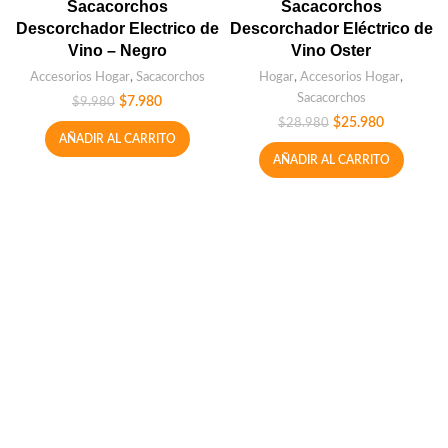
Sacacorchos
Sacacorchos
Descorchador Electrico de
Descorchador Eléctrico de
Vino – Negro
Vino Oster
Accesorios Hogar
,
Sacacorchos
Hogar
,
Accesorios Hogar
,
Sacacorchos
$
7.980
$
9.980
$
25.980
$
28.980
AÑADIR AL CARRITO
AÑADIR AL CARRITO