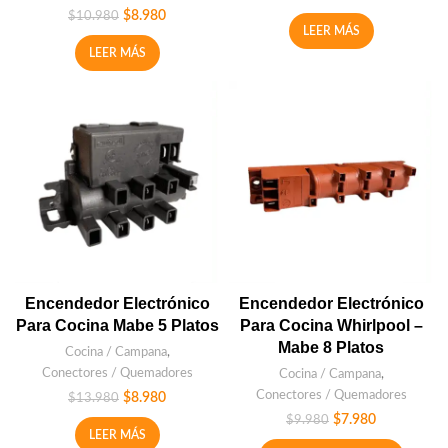
$
8.980
$
10.980
LEER MÁS
LEER MÁS
Encendedor Electrónico
Encendedor Electrónico
Para Cocina Mabe 5 Platos
Para Cocina Whirlpool –
Mabe 8 Platos
Cocina / Campana
,
Conectores / Quemadores
Cocina / Campana
,
Conectores / Quemadores
$
8.980
$
13.980
$
7.980
$
9.980
LEER MÁS