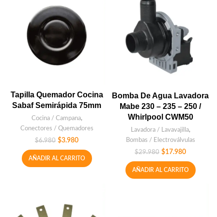
Tapilla Quemador Cocina
Bomba De Agua Lavadora
Sabaf Semirápida 75mm
Mabe 230 – 235 – 250 /
Whirlpool CWM50
Cocina / Campana
,
Conectores / Quemadores
Lavadora / Lavavajilla
,
Bombas / Electroválvulas
$
3.980
$
6.980
$
17.980
$
29.980
AÑADIR AL CARRITO
AÑADIR AL CARRITO