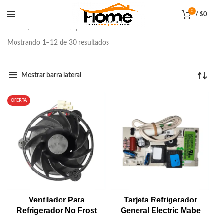
0
/
$
0
Inicio
Productos etiquetados “Mabe”
Mostrando 1–12 de 30 resultados
Mostrar barra lateral
OFERTA
Ventilador Para
Tarjeta Refrigerador
Refrigerador No Frost
General Electric Mabe