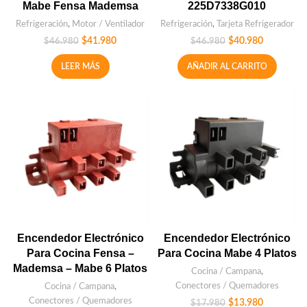
Mabe Fensa Mademsa
225D7338G010
Refrigeración
,
Motor / Ventilador
Refrigeración
,
Tarjeta Refrigerador
$
41.980
$
40.980
$
46.980
$
46.980
LEER MÁS
AÑADIR AL CARRITO
Encendedor Electrónico
Encendedor Electrónico
Para Cocina Fensa –
Para Cocina Mabe 4 Platos
Mademsa – Mabe 6 Platos
Cocina / Campana
,
Conectores / Quemadores
Cocina / Campana
,
Conectores / Quemadores
$
13.980
$
17.980