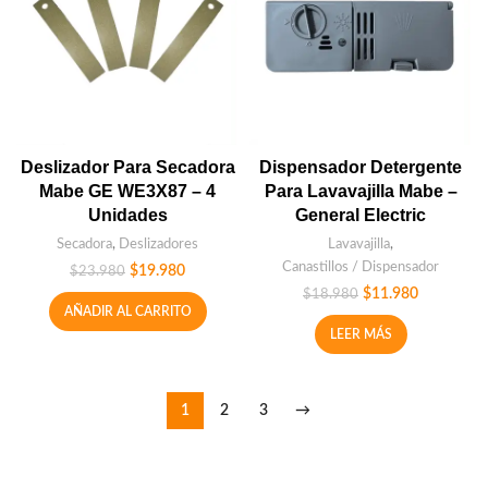
Deslizador Para Secadora
Dispensador Detergente
Mabe GE WE3X87 – 4
Para Lavavajilla Mabe –
Unidades
General Electric
Secadora
,
Deslizadores
Lavavajilla
,
Canastillos / Dispensador
$
19.980
$
23.980
$
11.980
$
18.980
AÑADIR AL CARRITO
LEER MÁS
1
2
3
→