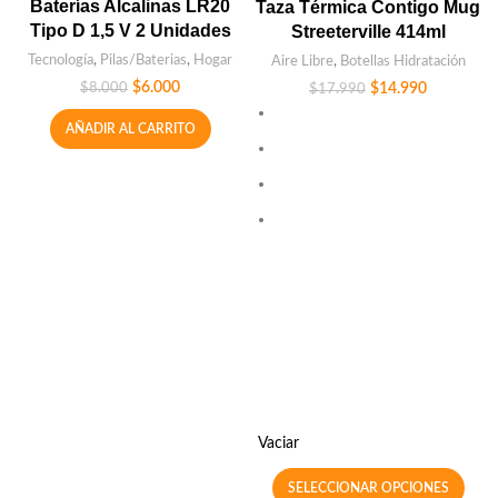
Baterías Alcalinas LR20
Taza Térmica Contigo Mug
Tipo D 1,5 V 2 Unidades
Streeterville 414ml
Tecnología
,
Pilas/Baterias
,
Hogar
Aire Libre
,
Botellas Hidratación
$
6.000
$
8.000
$
14.990
$
17.990
AÑADIR AL CARRITO
Vaciar
SELECCIONAR OPCIONES