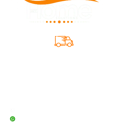
SIQUE TU PEDIDO
INFORMACIÓN
+56 2 23156726
+56 9 71599856
ventas@myhomesolutions.cl