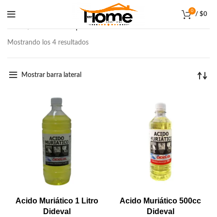
0
/
$
0
Inicio
Productos etiquetados “removedor”
Mostrando los 4 resultados
Mostrar barra lateral
Acido Muriático 1 Litro
Acido Muriático 500cc
Dideval
Dideval