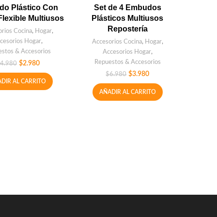
o Plástico Con
Set de 4 Embudos
Flexible Multiusos
Plásticos Multiusos
Repostería
rios Cocina
,
Hogar
,
cesorios Hogar
,
Accesorios Cocina
,
Hogar
,
stos & Accesorios
Accesorios Hogar
,
Repuestos & Accesorios
$
2.980
4.980
$
3.980
$
6.980
DIR AL CARRITO
AÑADIR AL CARRITO