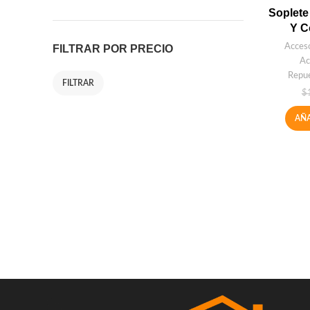
Soplete
Y C
Acceso
FILTRAR POR PRECIO
Ac
Repue
FILTRAR
$
AÑA