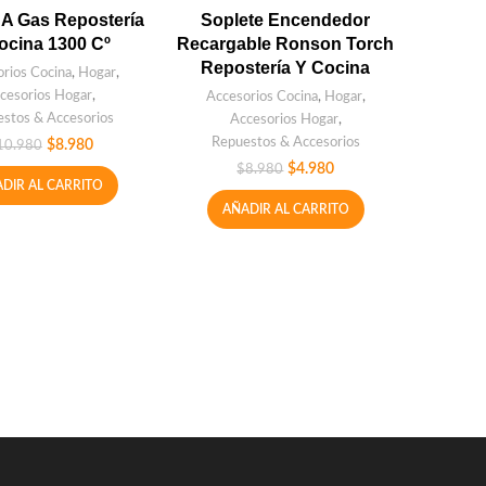
 A Gas Repostería
Soplete Encendedor
ocina 1300 Cº
Recargable Ronson Torch
Repostería Y Cocina
rios Cocina
,
Hogar
,
cesorios Hogar
,
Accesorios Cocina
,
Hogar
,
stos & Accesorios
Accesorios Hogar
,
Repuestos & Accesorios
$
8.980
10.980
$
4.980
$
8.980
DIR AL CARRITO
AÑADIR AL CARRITO