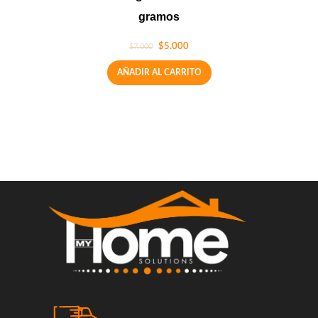
gramos
$
5.000
$
7.000
AÑADIR AL CARRITO