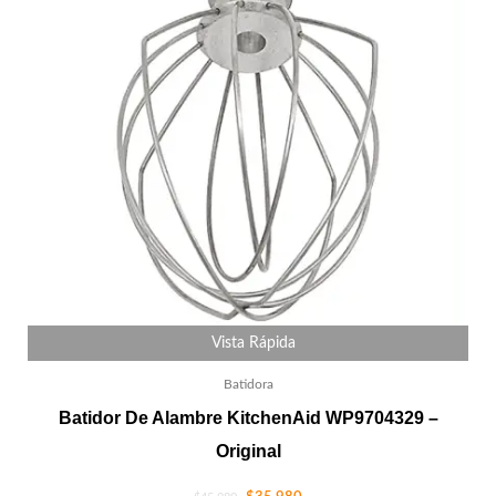
Vista Rápida
Batidora
Batidor De Alambre KitchenAid WP9704329 –
Original