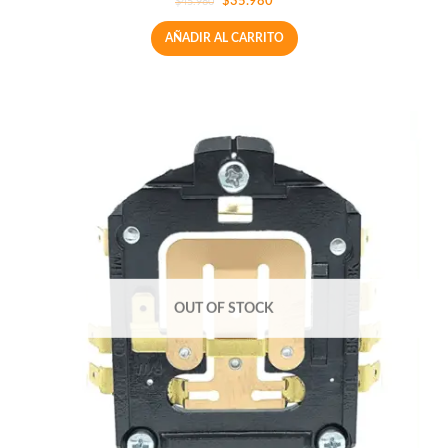
$
35.980
$
45.980
AÑADIR AL CARRITO
OUT OF STOCK