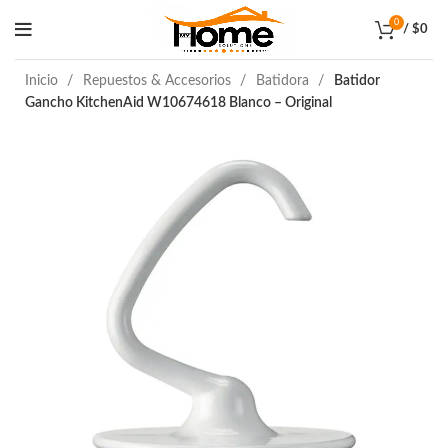
0
/
$
0
Inicio
Repuestos & Accesorios
Batidora
Batidor
Gancho KitchenAid W10674618 Blanco – Original