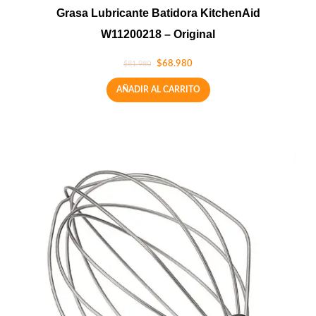
Grasa Lubricante Batidora KitchenAid
W11200218 – Original
$
68.980
$
81.980
AÑADIR AL CARRITO