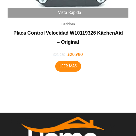
Vista Rápida
Batidora
Placa Control Velocidad W10119326 KitchenAid
– Original
$
20.980
$
23.980
LEER MÁS