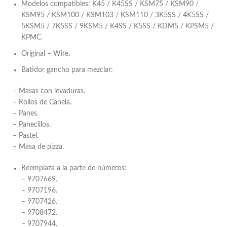
Modelos compatibles: K45 / K45SS / KSM75 / KSM90 /
KSM95 / KSM100 / KSM103 / KSM110 / 3K5SS / 4K5SS /
5KSM5 / 7K5SS / 9KSM5 / K4SS / K5SS / KDM5 / KPSM5 /
KPMC.
Original – Wire.
Batidor gancho para mezclar:
– Masas con levaduras.
– Rollos de Canela.
– Panes.
– Panecillos.
– Pastel.
– Masa de pizza.
Reemplaza a la parte de números:
– 9707669.
– 9707196.
– 9707426.
– 9708472.
– 9707944.