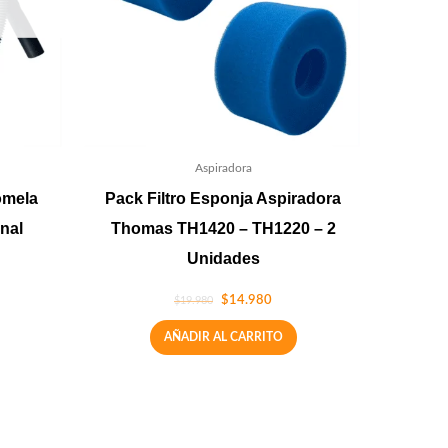
Aspiradora
omela
Pack Filtro Esponja Aspiradora
nal
Thomas TH1420 – TH1220 – 2
Unidades
$
14.980
$
19.980
AÑADIR AL CARRITO