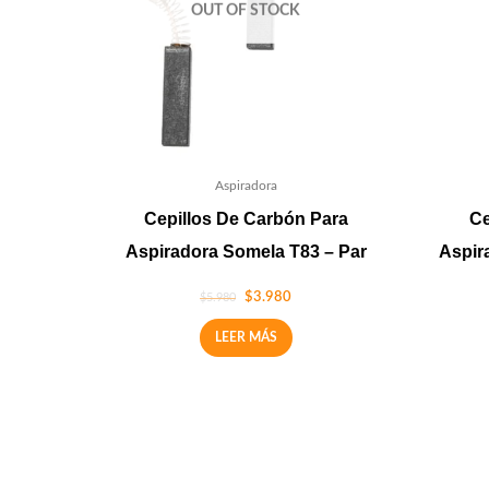
OUT OF STOCK
Aspiradora
Cepillos De Carbón Para
Ce
Aspiradora Somela T83 – Par
Aspir
$
3.980
$
5.980
LEER MÁS