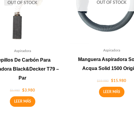
OUT OF STOCK
OUT OF STOCK
Aspiradora
Aspiradora
Manguera Aspiradora S
pillos De Carbón Para
Acqua Solid 1500 Origi
adora Black&Decker T79 –
Par
$
15.980
$
19.980
$
3.980
$
5.980
LEER MÁS
LEER MÁS