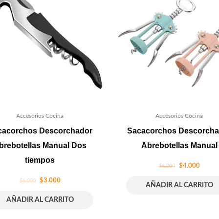
Accesorios Cocina
Accesorios Cocina
cacorchos Descorchador
Sacacorchos Descorcha
brebotellas Manual Dos
Abrebotellas Manual
tiempos
$
4.000
$
6.000
$
3.000
$
6.000
AÑADIR AL CARRITO
AÑADIR AL CARRITO