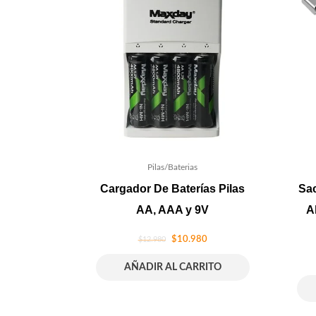
Pilas/Baterias
Cargador De Baterías Pilas
Sa
AA, AAA y 9V
A
$
10.980
$
12.980
AÑADIR AL CARRITO