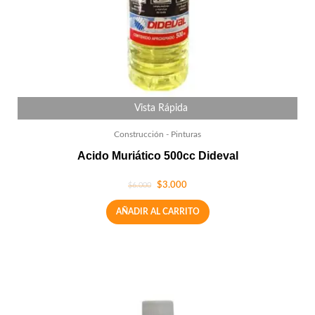
Vista Rápida
Construcción - Pinturas
Acido Muriático 500cc Dideval
$
3.000
$
6.000
AÑADIR AL CARRITO