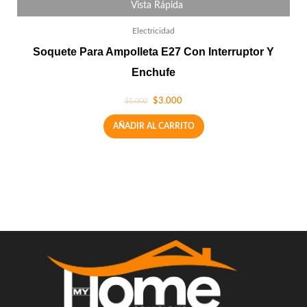
Vista Rápida
Electricidad
Soquete Para Ampolleta E27 Con Interruptor Y
Enchufe
$
3.000
$
5.000
AÑADIR AL CARRITO