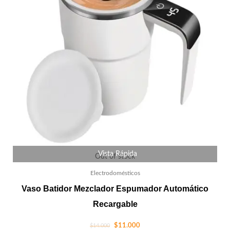
Vista Rápida
Out of stock
Electrodomésticos
Vaso Batidor Mezclador Espumador Automático
Recargable
$
11.000
$
14.000