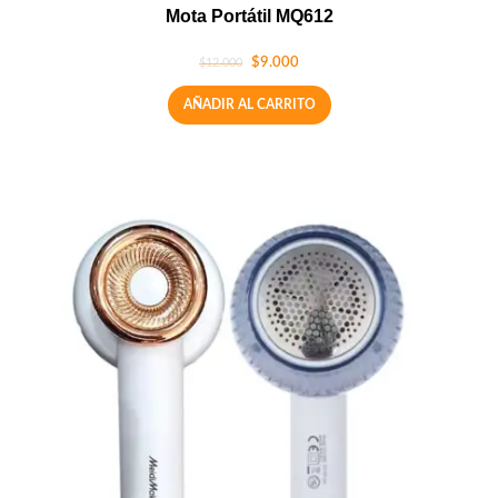
Mota Portátil MQ612
$
9.000
$
12.000
AÑADIR AL CARRITO