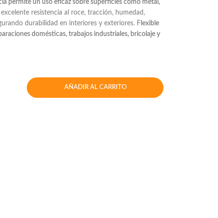
ia permite un uso eficaz sobre superficies como metal,
xcelente resistencia al roce, tracción, humedad,
urando durabilidad en interiores y exteriores. F
lexible
eparaciones domésticas, trabajos industriales, bricolaje y
AÑADIR AL CARRITO