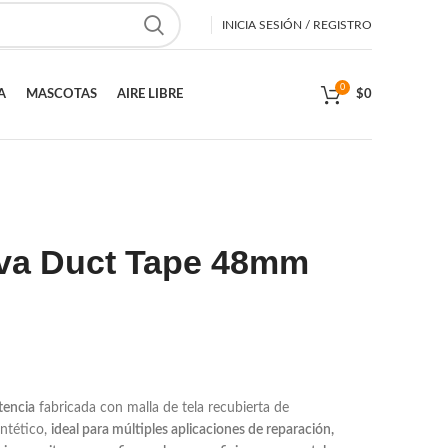
INICIA SESIÓN / REGISTRO
0
A
MASCOTAS
AIRE LIBRE
$
0
iva Duct Tape 48mm
tencia
fabricada con malla de tela recubierta de
intético,
ideal para múltiples aplicaciones de reparación,