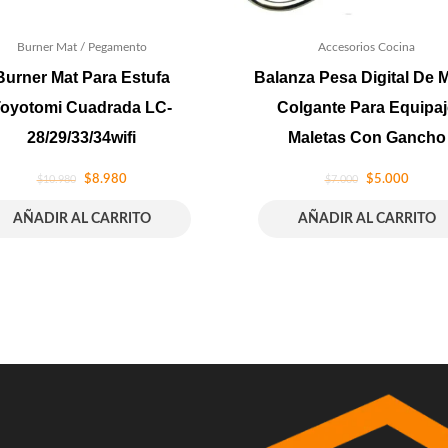
Burner Mat / Pegamento
Accesorios Cocina
Burner Mat Para Estufa
Balanza Pesa Digital De 
oyotomi Cuadrada LC-
Colgante Para Equipaj
28/29/33/34wifi
Maletas Con Gancho
$
8.980
$
5.000
$
10.980
$
7.000
AÑADIR AL CARRITO
AÑADIR AL CARRITO