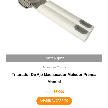
Vista Rápida
Accesorios Cocina
Triturador De Ajo Machacador Moledor Prensa
Manual
$
5.000
$
8.000
AÑADIR AL CARRITO