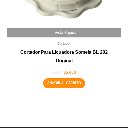
Vista Rápida
Cortador
Cortador Para Licuadora Somela BL 202
Original
$
5.480
$
6.980
AÑADIR AL CARRITO