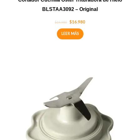
BLSTAA3092 – Original
$
16.980
$
19.980
LEER MÁS