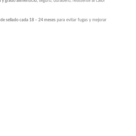
d y grado alimenticio,
seguro, duradero, resistente al calor
o de sellado cada 18 – 24 meses
para evitar fugas y mejorar