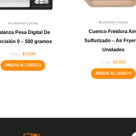
Accesorios Cocina
Accesorios Cocina
Cuenco Freidora Air
alanza Pesa Digital De
Sulfurizado – Air Fryer
ecisión 0 – 500 gramos
Unidades
$
5.000
$
7.000
$
5.000
$
7.000
AÑADIR AL CARRITO
AÑADIR AL CARRITO