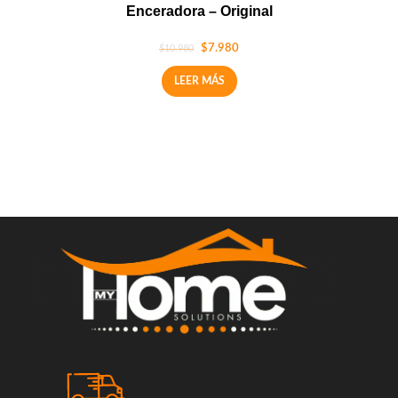
Enceradora – Original
$
7.980
$
10.980
LEER MÁS