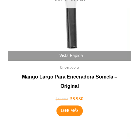
Vista Rápida
Enceradora
Mango Largo Para Enceradora Somela –
Original
$
8.980
$
12.980
LEER MÁS