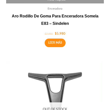
Enceradora
Aro Rodillo De Goma Para Enceradora Somela
E83 – Sindelen
$
5.980
$
7.980
LEER MÁS
OUT OF STOCK