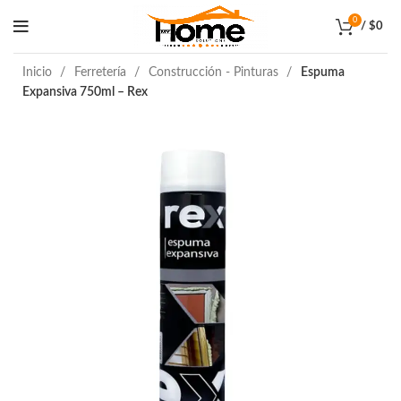
0
/
$
0
Inicio
Ferretería
Construcción - Pinturas
Espuma
Expansiva 750ml – Rex