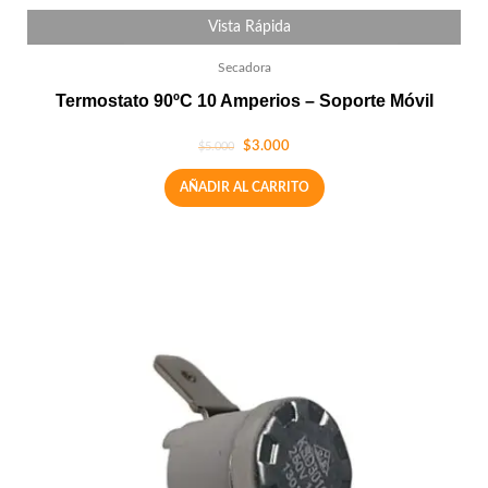
Vista Rápida
Secadora
Termostato 90ºC 10 Amperios – Soporte Móvil
$
3.000
$
5.000
AÑADIR AL CARRITO