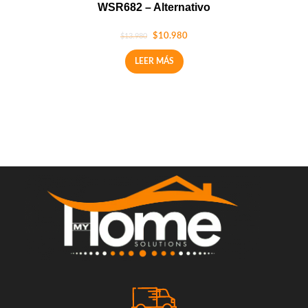
WSR682 – Alternativo
$
10.980
$
13.980
LEER MÁS