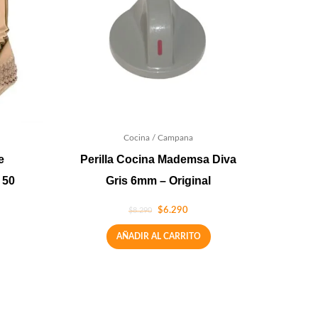
Cocina / Campana
e
Perilla Cocina Mademsa Diva
 50
Gris 6mm – Original
$
6.290
$
8.290
AÑADIR AL CARRITO