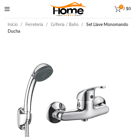
0
/
$
0
Inicio
Ferretería
Grifería / Baño
Set Llave Monomando
Ducha