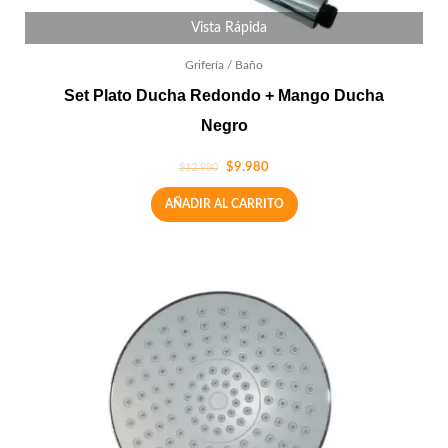
Vista Rápida
Grifería / Baño
Set Plato Ducha Redondo + Mango Ducha
Negro
$
9.980
$
12.980
AÑADIR AL CARRITO