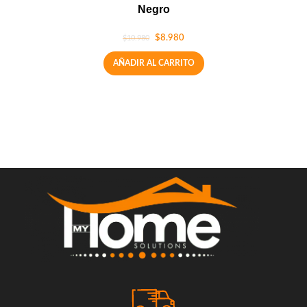
Negro
$
8.980
$
10.980
AÑADIR AL CARRITO