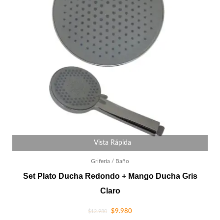
Vista Rápida
Grifería / Baño
Set Plato Ducha Redondo + Mango Ducha Gris
Claro
$
9.980
$
12.980