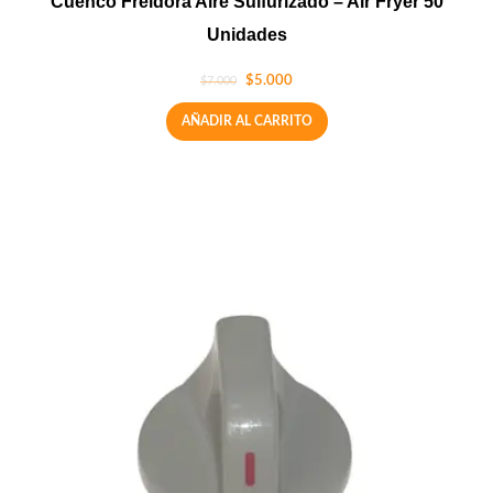
Cuenco Freidora Aire Sulfurizado – Air Fryer 50
Unidades
$
5.000
$
7.000
AÑADIR AL CARRITO