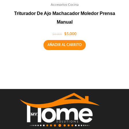
Accesorios Cocina
Triturador De Ajo Machacador Moledor Prensa
Manual
$
5.000
$
8.000
AÑADIR AL CARRITO