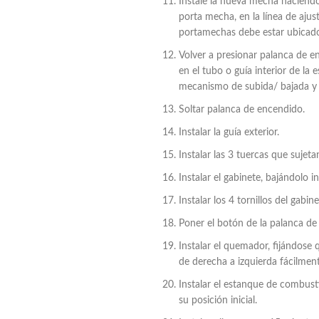
Instale la nueva mecha haciendo 
porta mecha, en la línea de ajus
portamechas debe estar ubicado c
Volver a presionar palanca de e
en el tubo o guía interior de la e
mecanismo de subida/ bajada y gir
Soltar palanca de encendido.
Instalar la guía exterior.
Instalar las 3 tuercas que sujetan
Instalar el gabinete, bajándolo i
Instalar los 4 tornillos del gabi
Poner el botón de la palanca de
Instalar el quemador, fijándose
de derecha a izquierda fácilment
Instalar el estanque de combusti
su posición inicial.