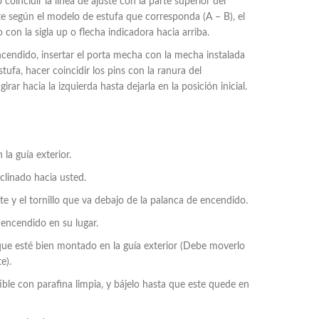
coincidir la línea de ajuste con la parte superior del
te según el modelo de estufa que corresponda (A – B), el
on la sigla up o flecha indicadora hacia arriba.
ncendido, insertar el porta mecha con la mecha instalada
stufa, hacer coincidir los pins con la ranura del
ar hacia la izquierda hasta dejarla en la posición inicial.
 la guía exterior.
nclinado hacia usted.
nete y el tornillo que va debajo de la palanca de encendido.
 encendido en su lugar.
 que esté bien montado en la guía exterior (Debe moverlo
e).
ble con parafina limpia, y bájelo hasta que este quede en