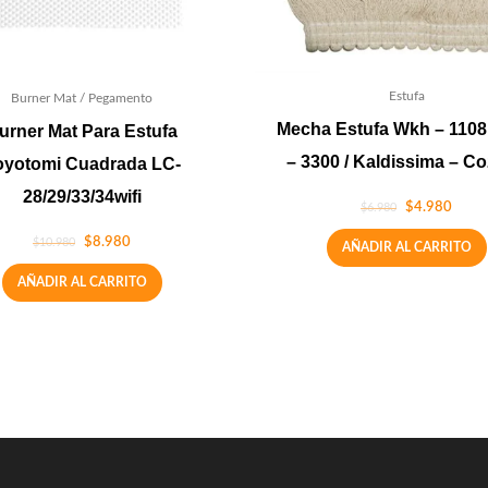
Estufa
Burner Mat / Pegamento
Mecha Estufa Wkh – 1108
urner Mat Para Estufa
– 3300 / Kaldissima – C
oyotomi Cuadrada LC-
28/29/33/34wifi
$
4.980
$
6.980
$
8.980
$
10.980
AÑADIR AL CARRITO
AÑADIR AL CARRITO