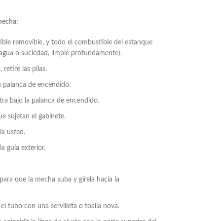
mecha:
ble removible, y todo el combustible del estanque
 agua o suciedad, limpie profundamente).
retire las pilas.
la palanca de encendido.
ntra bajo la palanca de encendido.
que sujetan el gabinete.
ia usted.
a guía exterior.
ara que la mecha suba y gírela hacia la
el tubo con una servilleta o toalla nova.