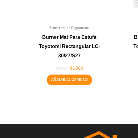
Burner Mat / Pegamento
Burner Mat Para Estufa
B
Toyotomi Rectangular LC-
T
30/27/S27
$
8.980
$
10.980
AÑADIR AL CARRITO