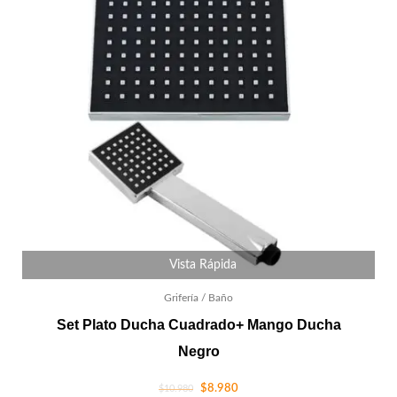
Vista Rápida
Grifería / Baño
Set Plato Ducha Cuadrado+ Mango Ducha
Negro
$
8.980
$
10.980