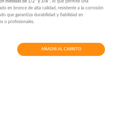
on medidas de 1/2″ y 3/8″
, lo que permite una
ado en bronce de alta calidad, resistente a la corrosión
do que garantiza durabilidad y fiabilidad en
es o profesionales.
AÑADIR AL CARRITO