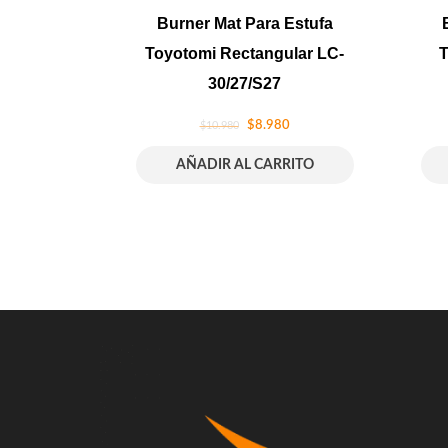
Burner Mat Para Estufa
Toyotomi Rectangular LC-
T
30/27/S27
$
8.980
$
10.980
AÑADIR AL CARRITO