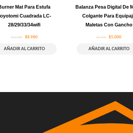
Burner Mat Para Estufa
Balanza Pesa Digital De 
oyotomi Cuadrada LC-
Colgante Para Equipaj
28/29/33/34wifi
Maletas Con Gancho
$
8.980
$
5.000
$
10.980
$
7.000
AÑADIR AL CARRITO
AÑADIR AL CARRITO