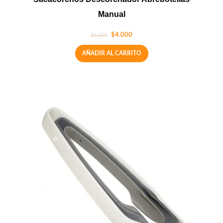
Manual
$
4.000
$
6.000
AÑADIR AL CARRITO