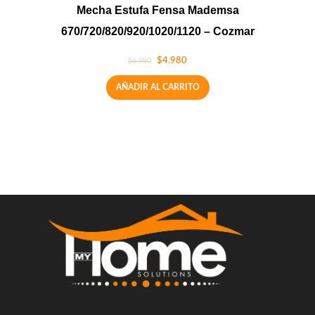
Mecha Estufa Fensa Mademsa
670/720/820/920/1020/1120 – Cozmar
$
4.980
$
6.980
AÑADIR AL CARRITO