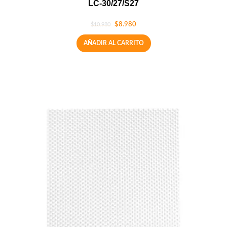
LC-30/27/S27
$
8.980
$
10.980
AÑADIR AL CARRITO