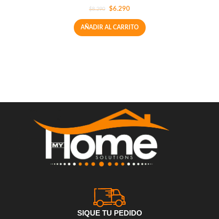
$
6.290
$
8.290
AÑADIR AL CARRITO
SIQUE TU PEDIDO