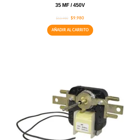
35 MF / 450V
$
9.980
$
13.980
AÑADIR AL CARRITO