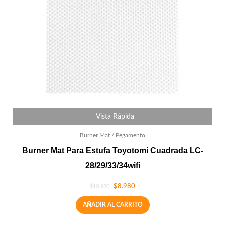
Vista Rápida
Burner Mat / Pegamento
Burner Mat Para Estufa Toyotomi Cuadrada LC-
28/29/33/34wifi
$
8.980
$
10.980
AÑADIR AL CARRITO