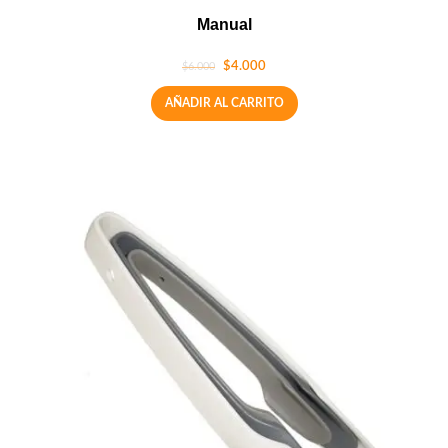
Manual
$
4.000
$
6.000
AÑADIR AL CARRITO