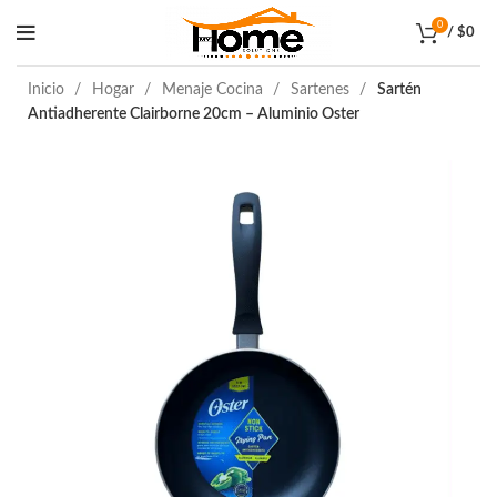
0
/
$
0
Inicio
Hogar
Menaje Cocina
Sartenes
Sartén
Antiadherente Clairborne 20cm – Aluminio Oster