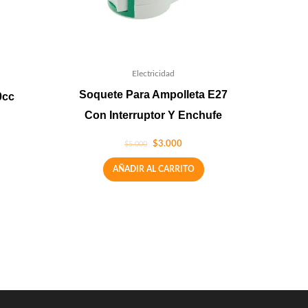
Electricidad
Soquete Para Ampolleta E27
0cc
Con Interruptor Y Enchufe
$
3.000
$
5.000
AÑADIR AL CARRITO