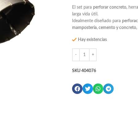
El set para
perforar concreto,
herra
larga vida útil.
Idealmente diseñado para
perforaci
mampostería, cemento y concreto, i
Hay existencias
SKU
404076