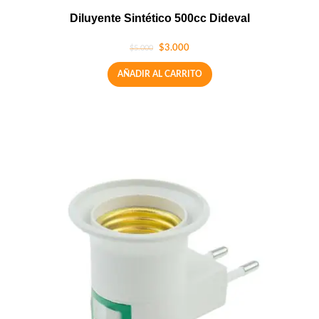
Diluyente Sintético 500cc Dideval
$
3.000
$
5.000
AÑADIR AL CARRITO