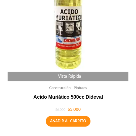
Vista Rápida
Construcción - Pinturas
Acido Muriático 500cc Dideval
$
3.000
$
6.000
AÑADIR AL CARRITO