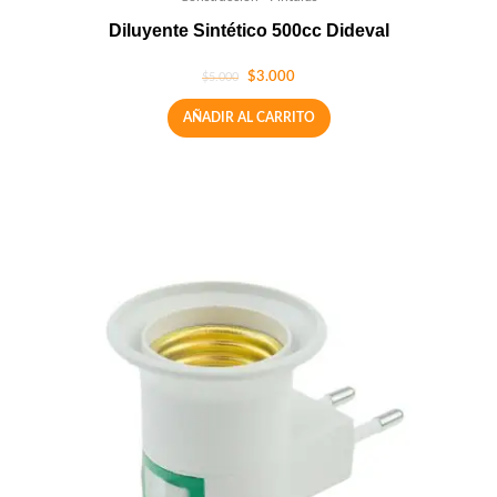
Diluyente Sintético 500cc Dideval
$
3.000
$
5.000
AÑADIR AL CARRITO