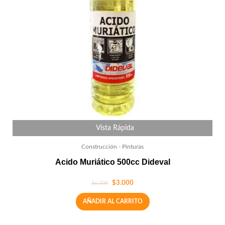
Vista Rápida
Construcción - Pinturas
Acido Muriático 500cc Dideval
$
3.000
$
6.000
AÑADIR AL CARRITO