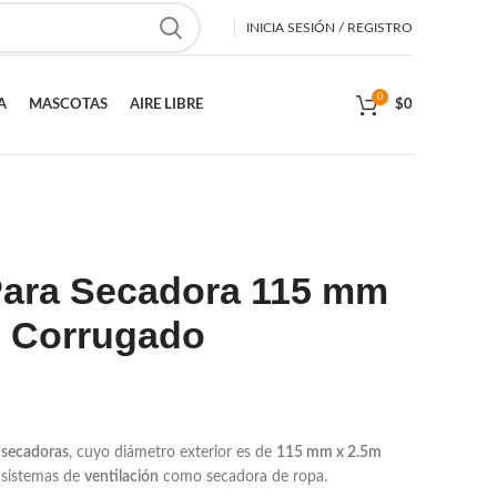
INICIA SESIÓN / REGISTRO
0
A
MASCOTAS
AIRE LIBRE
$
0
Para Secadora 115 mm
 - Corrugado
a
secadoras
, cuyo diámetro exterior es de
115 mm x 2.5m
a sistemas de
ventilación
como secadora de ropa.