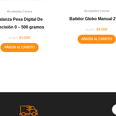
Accesorios Cocina
Accesorios Cocina
Batidor Globo Manual 
alanza Pesa Digital De
ecisión 0 – 500 gramos
$
4.000
$
6.000
$
5.000
$
7.000
AÑADIR AL CARRITO
AÑADIR AL CARRITO