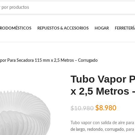
TRODOMÉSTICOS
REPUESTOS & ACCESORIOS
HOGAR
FERRETERÍ
por Para Secadora 115 mm x 2,5 Metros – Corrugado
Tubo Vapor 
x 2,5 Metros
$
8.980
$
10.980
Tubo vapor con salida de aire par
de largo
,
redondo
,
corrugado
, par